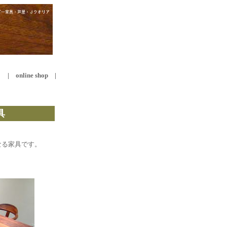
 online shop |
具
なる家具です。