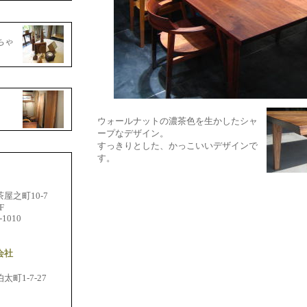
もちゃ
ウォールナットの濃茶色を生かしたシャ
ープなデザイン。
すっきりとした、かっこいいデザインで
す。
之町10-7
F
-1010
会社
1-7-27