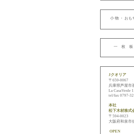
小 物 ・ お
一 枚 板
Jクオリア
〒659-0067
兵庫県芦屋市茶屋
La CasaVerde 1
tel/fax 0797-32
本社
松下木材株式
〒594-0023
大阪府和泉市伯太町
OPEN