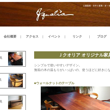
|
会社概要
|
アクセス
|
イベント
|
リンク
|
ブログ
|
Ｊクオリア オリジナル家
家具
シンプルで使いやすいデザイン。
無垢の木の温もりがいっぱいの、使うほどに好きに
家具
■ウォールナットのテーブル
具