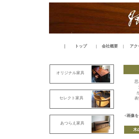
｜
トップ
|
会社概要
|
アク
オリジナル家具
思
セレクト家具
表
<画像を
あつらえ家具
木