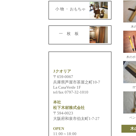
小 物 ・ おもちゃ
木
一 枚 板
木のボ
Jクオリア
〒659-0067
兵庫県芦屋市茶屋之町10-7
La CasaVerde 1F
IT
tel/fax 0797-32-1010
本社
松下木材株式会社
〒594-0023
ペン
大阪府和泉市伯太町1-7-27
OPEN
木
11:00～18:00