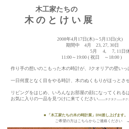
木工家たちの
の と け い 展
2008年4月17日(木)～5月13日(火)
中 4月 23, 27, 30日
月 4, 7, 11日休
00～19:00 ( 祝日 ～18:00 )
作り手の想いのこもった木の時計が、Jクオリアの壁いっ
度となく目をやる時計、木のぬくもりがほっとさせ
グをはじめ、いろんなお部屋の顔になってくれるは
りの一品を見つけに来てください......
.....
チクタク
チク
....
■ 「木工家たちの木の時計展」DM差し上げます。
望の方はこちらからご連絡ください 