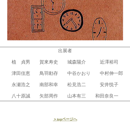
出展者
植 貞男 賀來寿史 城森陽介 近澤裕司
津田佳恵 鳥羽勅存 中谷かおり 中村伸一郎
永瀬浩之 南部和幸 松見浩二 安井悦子
八十原誠 矢部周作 山本有三 和田奈良一
＞topページへ