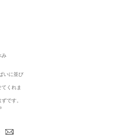
み
ぱいに並び
てくれま
ずです。
タ
→